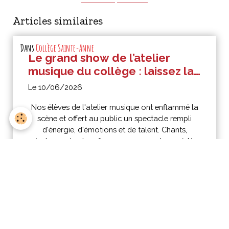
Articles similaires
Dans
Collège Sainte-Anne
Le grand show de l’atelier
musique du collège : laissez la
scène s’enflammer
Le 10/06/2026
Nos élèves de l'atelier musique ont enflammé la
scène et offert au public un spectacle rempli
d'énergie, d'émotions et de talent. Chants,
instruments et performances se sont succédé
dans une ambiance chaleureuse et festive.
Dans
Lycée et BTS
Option musique : concert de
l’Orchestre de Picardie
préparé par les élèves de
Le 10/06/2026
seconde