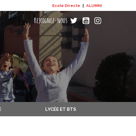
Ecole Directe
|
ALUMNI
LYCÉE ET BTS
E