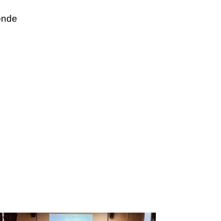
 les cœurs
onde