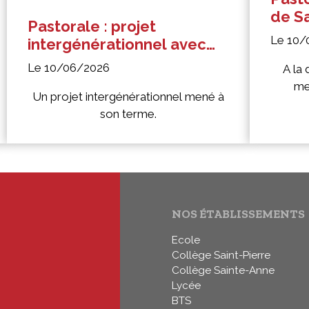
de S
Pastorale : projet
Le 10/
intergénérationnel avec
les Petites Sœurs des
Le 10/06/2026
A la
Pauvres
me
Un projet intergénérationnel mené à
son terme.
NOS ÉTABLISSEMENTS
Ecole
Collège Saint-Pierre
Collège Sainte-Anne
Lycée
BTS