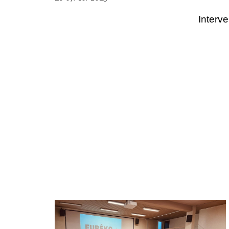
Quand les
Interv