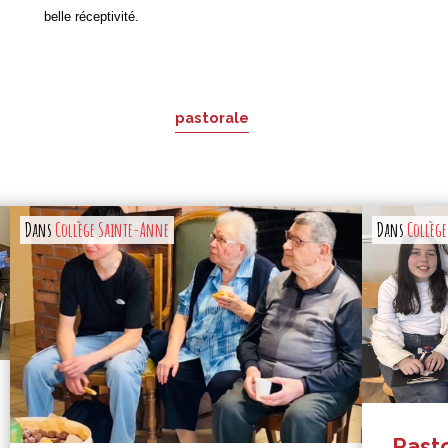
belle réceptivité.
pastorale
Dans
Collège Sainte-Anne
Dans
Collèg
Pasto