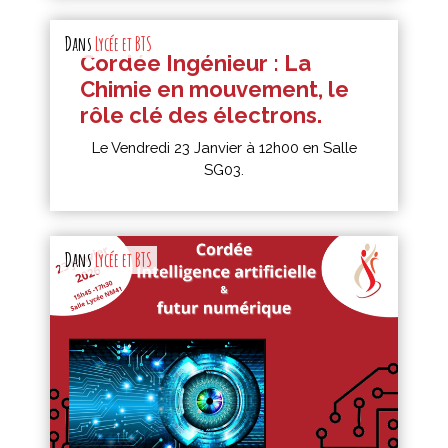
Dans
Lycée et BTS
Cordée Ingénieur : La
Chimie en mouvement, le
rôle clé des électrons.
Le Vendredi 23 Janvier à 12h00 en Salle
SG03.
Dans
Lycée et BTS