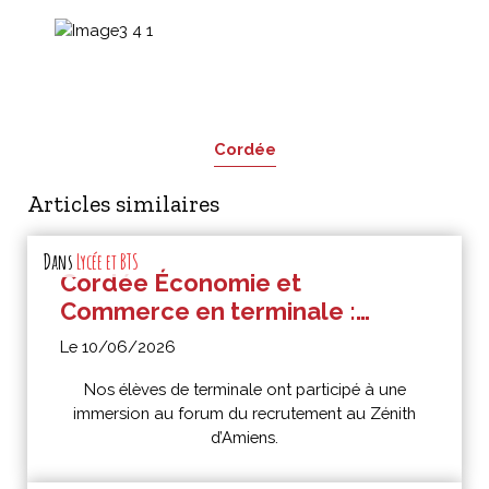
Cordée
Articles similaires
Dans
Lycée et BTS
Cordée Économie et
Commerce en terminale :
immersion au forum du
Le 10/06/2026
recrutement au Zénith
Nos élèves de terminale ont participé à une
d’Amiens
immersion au forum du recrutement au Zénith
d’Amiens.