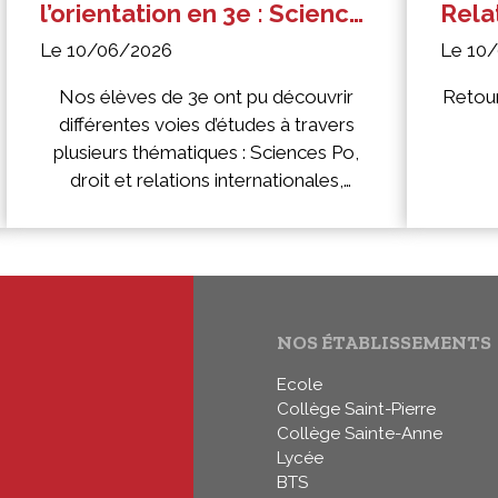
l’orientation en 3e : Science
Relat
po - Droit - Relations
comm
Le 10/06/2026
Le 10
internationales, ingénieur
Mari
et commerce
inte
Nos élèves de 3e ont pu découvrir
Retour
différentes voies d’études à travers
Rich
plusieurs thématiques : Sciences Po,
droit et relations internationales,
ingénierie et commerce.
NOS ÉTABLISSEMENTS
Ecole
Collège Saint-Pierre
Collège Sainte-Anne
Lycée
BTS