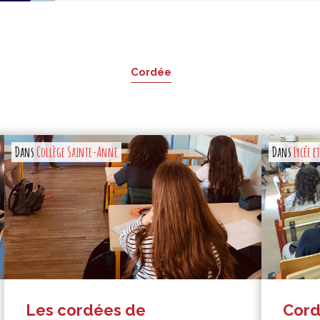
Cordée
Dans
Collège Sainte-Anne
Dans
Lycée e
Les cordées de
Cord