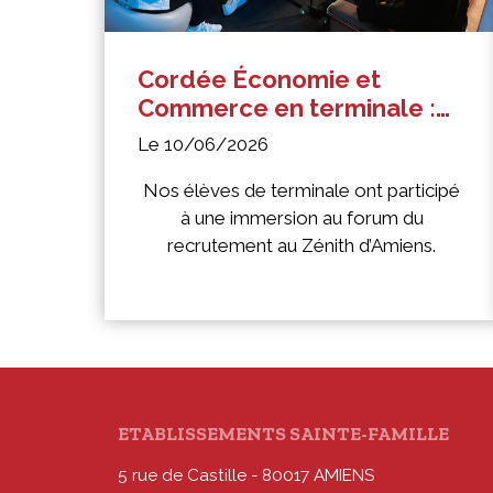
Cordée Économie et
Commerce en terminale :
immersion au forum du
Le 10/06/2026
recrutement au Zénith
d’Amiens
Nos élèves de terminale ont participé
à une immersion au forum du
recrutement au Zénith d’Amiens.
ETABLISSEMENTS SAINTE-FAMILLE
5 rue de Castille - 80017 AMIENS