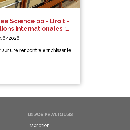
ée Science po - Droit -
ions internationales :
ander un navire de la
/06/2026
ne nationale –
rvention des capitaines
 sur une rencontre enrichissante
!
e et Josien
INFOS PRATIQUES
Inscription