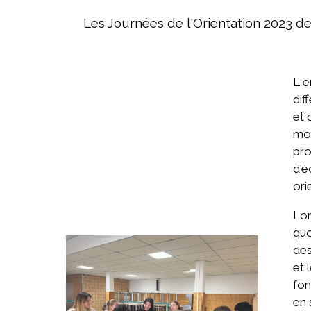
Les Journées de l'Orientation 2023 de
L’ 
dif
et 
moi
pro
d'é
ori
Lor
quo
des
et 
fon
en 