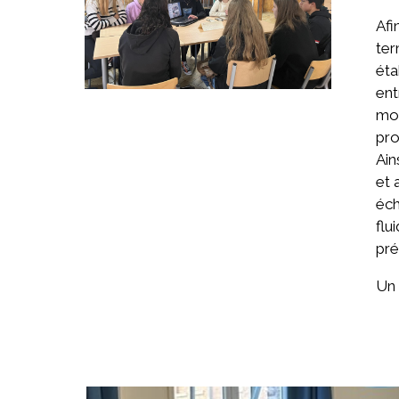
Afi
ter
éta
ent
mot
pro
Ain
et 
éch
flu
pré
Un 