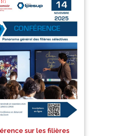
t BTS
rence sur les filières