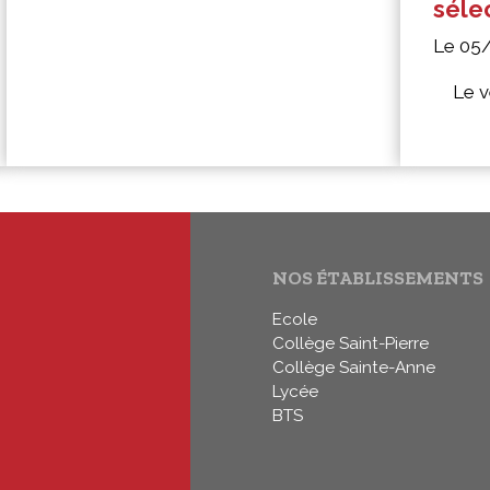
séle
Le 05
Le v
NOS ÉTABLISSEMENTS
Ecole
Collège Saint-Pierre
Collège Sainte-Anne
Lycée
BTS