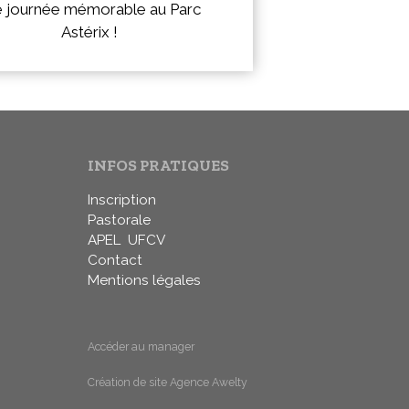
e journée mémorable au Parc
Astérix !
INFOS PRATIQUES
Inscription
Pastorale
APEL
UFCV
Contact
Mentions légales
Accéder au manager
Création de site Agence Awelty