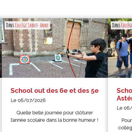
Dans
Collège Sainte-Anne
Dans
Collèg
School out des 6e et des 5e
Scho
Asté
Le 06/07/2026
Le 06
Quelle belle journée pour clôturer
l’année scolaire dans la bonne humeur !
Pour
collèg